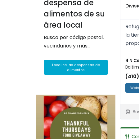
despensa de
Divis
alimentos de su
área local
Refug
la ti
Busca por código postal,
propo
vecindarios y más...
4 N C
Localice las despensas de
Baltim
alimentos
(410
Webs
Bu
Co