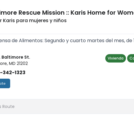
imore Rescue Mission :: Karis Home for Wo
 Karis para mujeres y niños
nsa de Alimentos: Segundo y cuarto martes del mes, de 10 
. Baltimore St.
Vivienda
C
ore, MD 21202
)-342-1323
ite
s Route