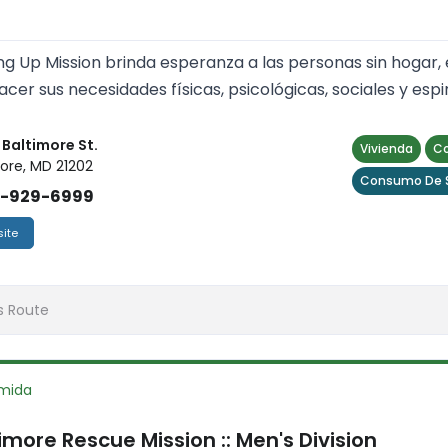
ng Up Mission brinda esperanza a las personas sin hogar, 
facer sus necesidades físicas, psicológicas, sociales y espir
 Baltimore St.
Vivienda
C
ore, MD 21202
Consumo De S
)-929-6999
ite
s Route
mida
imore Rescue Mission :: Men's Division