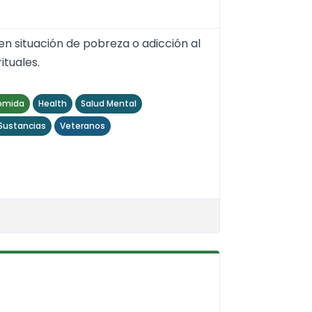
en situación de pobreza o adicción al
ituales.
omida
Health
Salud Mental
ustancias
Veteranos