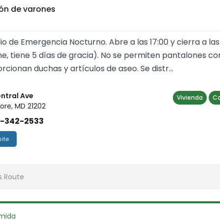
ión de varones
io de Emergencia Nocturno. Abre a las 17:00 y cierra a las 1
ene, tiene 5 días de gracia). No se permiten pantalones c
rcionan duchas y artículos de aseo. Se distr...
entral Ave
Vivienda
C
ore, MD 21202
)-342-2533
ite
s Route
mida