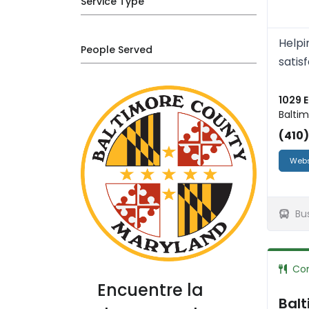
Service Type
Helpi
People Served
satis
1029 E
Baltim
(410
Webs
Bu
Co
Encuentre la
Balt