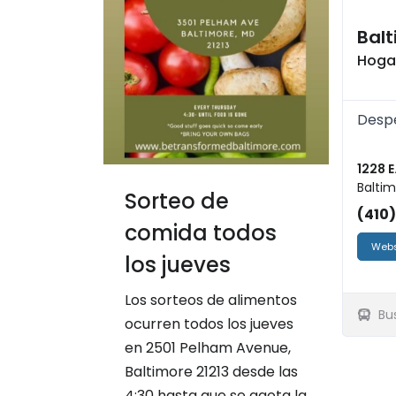
Balt
Hogar
Despe
1228 E
Baltim
Sorteo de
(410
comida todos
Webs
los jueves
Los sorteos de alimentos
Bu
ocurren todos los jueves
en 2501 Pelham Avenue,
Baltimore 21213 desde las
4:30 hasta que se agota la