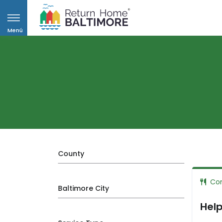
Menú
County
Co
Baltimore City
Help