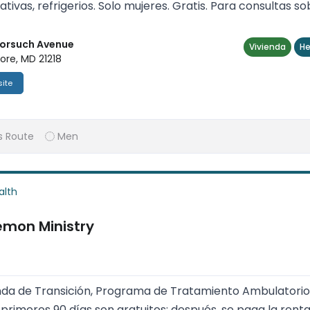
ativas, refrigerios. Solo mujeres. Gratis. Para consultas sob
orsuch Avenue
Vivienda
He
ore, MD 21218
ite
s Route
Men
alth
emon Ministry
nda de Transición, Programa de Tratamiento Ambulatorio 
s primeros 90 días son gratuitos; después, se paga la ren