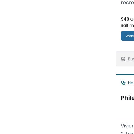
recre
949 G
Baltim
Webs
Bu
He
Phil
Vivie
2. Lo