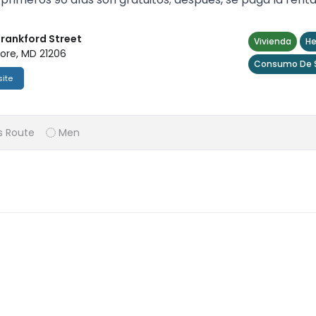
Frankford Street
Vivienda
He
ore, MD 21206
Consumo De S
ite
s Route
Men