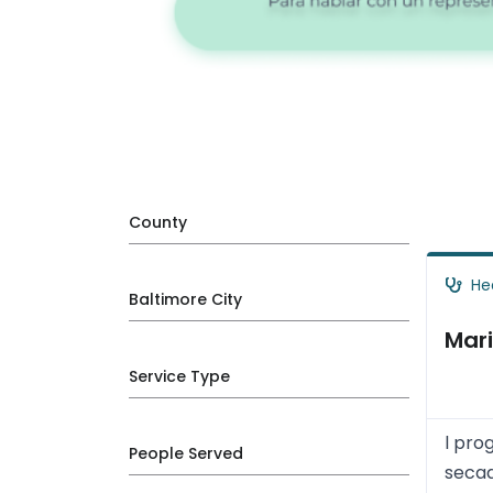
County
He
Baltimore City
Mar
Service Type
l pro
People Served
secad