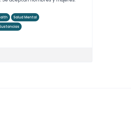
alth
Salud Mental
ustancias